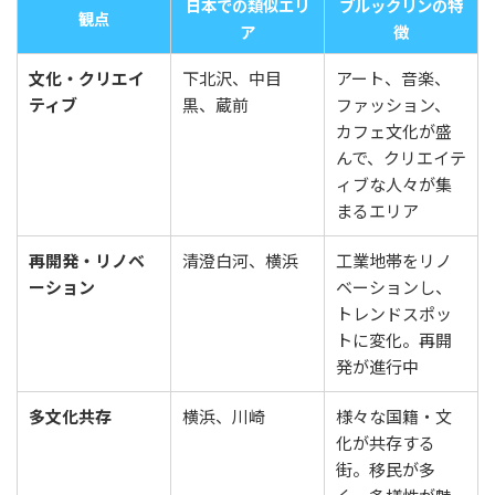
日本での類似エリ
ブルックリンの特
観点
ア
徴
文化・クリエイ
下北沢、中目
アート、音楽、
ティブ
黒、蔵前
ファッション、
カフェ文化が盛
んで、クリエイテ
ィブな人々が集
まるエリア
再開発・リノベ
清澄白河、横浜
工業地帯をリノ
ーション
ベーションし、
トレンドスポッ
トに変化。再開
発が進行中
多文化共存
横浜、川崎
様々な国籍・文
化が共存する
街。移民が多