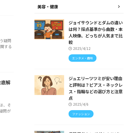
美容・健康
ジョイサウンドとダムの違い
は何？採点基準から曲数・本
人映像、どっちが人気まで比
う疑問
較
に関する
2025/4/12
エンタメ・趣味
ジュエリーツツミが安い理由
徹底解
と評判は？ピアス・ネックレ
ス・指輪などの選び方と注意
点
2025/4/6
は、そ
疑問が
ファッション