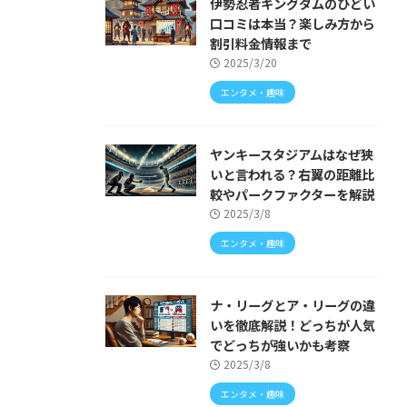
伊勢忍者キングダムのひどい
口コミは本当？楽しみ方から
割引料金情報まで
2025/3/20
エンタメ・趣味
ヤンキースタジアムはなぜ狭
いと言われる？右翼の距離比
較やパークファクターを解説
2025/3/8
エンタメ・趣味
ナ・リーグとア・リーグの違
いを徹底解説！どっちが人気
でどっちが強いかも考察
2025/3/8
エンタメ・趣味