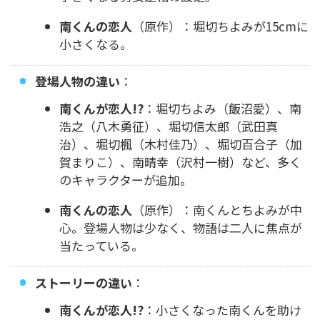
南くんの恋人
（原作）：堀切ちよみが15cmに
小さくなる。
登場人物の違い
：
南くんが恋人!?
：堀切ちよみ（飯沼愛）、南
浩之（八木勇征）、堀切信太郎（武田真
治）、堀切楓（木村佳乃）、堀切百合子（加
賀まりこ）、南晴幸（沢村一樹）など、多く
のキャラクターが追加。
南くんの恋人
（原作）：南くんとちよみが中
心。登場人物は少なく、物語は二人に焦点が
当たっている。
ストーリーの違い
：
南くんが恋人!?
：小さくなった南くんを助け