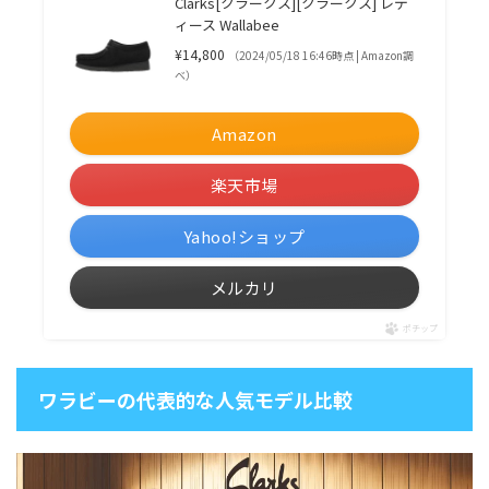
Clarks[クラークス][クラークス] レデ
ィース Wallabee
¥14,800
（2024/05/18 16:46時点 | Amazon調
べ）
Amazon
楽天市場
Yahoo!ショップ
メルカリ
ポチップ
ワラビーの代表的な人気モデル比較