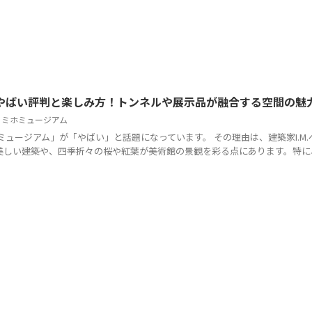
やばい評判と楽しみ方！トンネルや展示品が融合する空間の魅
,
ミホミュージアム
ミュージアム」が「やばい」と話題になっています。 その理由は、建築家I.M.
しい建築や、四季折々の桜や紅葉が美術館の景観を彩る点にあります。特に、 .