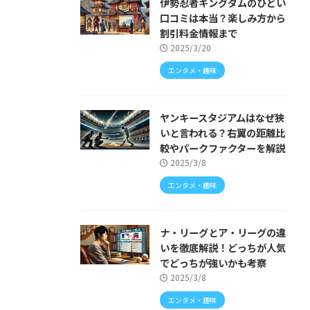
伊勢忍者キングダムのひどい
口コミは本当？楽しみ方から
割引料金情報まで
2025/3/20
エンタメ・趣味
ヤンキースタジアムはなぜ狭
いと言われる？右翼の距離比
較やパークファクターを解説
2025/3/8
エンタメ・趣味
ナ・リーグとア・リーグの違
いを徹底解説！どっちが人気
でどっちが強いかも考察
2025/3/8
エンタメ・趣味